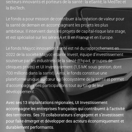
secteurs innovants et porteurs de la santé : la eSanté, la MedTec et
la BioTech.
Le fonds a pour mission de contribuer à la création de valeur pour
la santé de demain en accompagnant les projets les plus
ambitieux. Il intervient dans les projets de capital-risque late stage,
et est spécialisé sur les séries A et B en France et en Europe.
Le fonds Majycc innovation Santé est né du rapprochement en
2022 de la société Majycc eSanté Invest, équipe d’investissement
soutenue par les industriels de la santé (Ehpad, groupes de
cliniques privés) et UI Investissement (1,5 M€ sous gestion, dont
700 millions dans la santé). Ainsi, le fonds constitue une
plateforme unique au cœur de l’écosystème de la santé et permet
d’accompagner ses participations tout au long de leur
développement.
Avec ses 13 implantations régionales, UI Investissement
accompagne les entreprises françaises qui contribuent à l’activité
des territoires. Ses 70 collaborateurs s’engagent et s’investissent
pour faire émerger et développer des acteurs économiquement et
durablement performants.